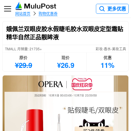
更多优惠
网站首页
购物优惠券
娥佩兰双眼皮胶水假睫毛胶水双眼皮定型霜贴
精华自然正品靓眸液
TMALL 月销量: 21735+
彩妆-香水-美妆工具
原价
现价
优惠
¥29.9
¥26.9
11%