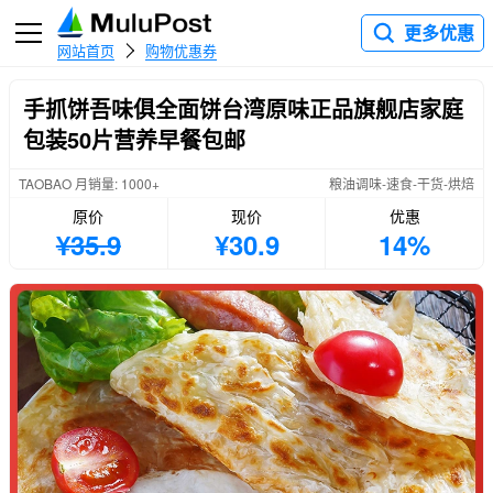
更多优惠
网站首页
购物优惠券
手抓饼吾味俱全面饼台湾原味正品旗舰店家庭
包装50片营养早餐包邮
TAOBAO 月销量: 1000+
粮油调味-速食-干货-烘焙
原价
现价
优惠
¥35.9
¥30.9
14%