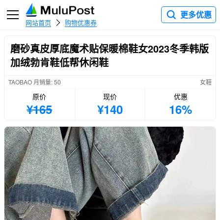
更多优惠
网站首页
购物优惠券
磨砂真皮厚底魔术贴保暖棉鞋女2023冬季韩版
加绒勃肯鞋低帮休闲鞋
TAOBAO 月销量: 50
女鞋
原价
现价
优惠
¥165
¥140
16%