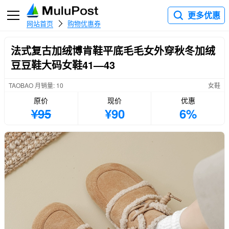
更多优惠
网站首页
购物优惠券
法式复古加绒博肯鞋平底毛毛女外穿秋冬加绒
豆豆鞋大码女鞋41—43
TAOBAO 月销量: 10
女鞋
原价
现价
优惠
¥95
¥90
6%