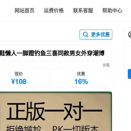
网站首页
运费价格
联系客服
帮助中心
更多优惠
鞋懒人一脚蹬钓鱼三喜同款男女外穿潮博
女鞋
现价
优惠
¥108
16%