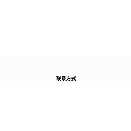
联系方式
+86 13243839708
support@mulupost.com
服务时间
周一 至 周五 09:00 AM ~ 18:00 PM
周六 与 周日 10:00 AM ~ 18:00 PM