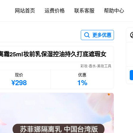
网站首页
运费价格
联系客服
帮助中心
更多优惠
隔离霜25ml妆前乳保湿控油持久打底遮瑕女
彩妆-香水-美妆工具
现价
优惠
¥298
1%